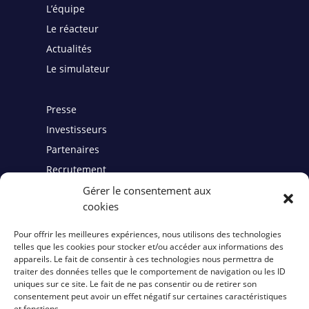
L’équipe
Le réacteur
Actualités
Le simulateur
Presse
Investisseurs
Partenaires
Recrutement
Gérer le consentement aux
cookies
Contact
Pour offrir les meilleures expériences, nous utilisons des technologies
telles que les cookies pour stocker et/ou accéder aux informations des
Mentions légales
appareils. Le fait de consentir à ces technologies nous permettra de
traiter des données telles que le comportement de navigation ou les ID
Politiques de cookies
uniques sur ce site. Le fait de ne pas consentir ou de retirer son
consentement peut avoir un effet négatif sur certaines caractéristiques
et fonctions.