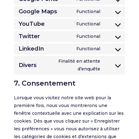
themes)
wordpress
Consent
service
to
Google Maps
Functional
automattic
Consent
service
to
YouTube
Functional
google-
Consent
service
fonts
to
Twitter
Functional
google-
Consent
service
maps
to
LinkedIn
Functional
youtube
Consent
service
to
Finalité en attente
twitter
Divers
service
Consent
d’enquête
linkedin
to
7. Consentement
service
divers
Lorsque vous visitez notre site web pour la
première fois, nous vous montrerons une
fenêtre contextuelle avec une explication sur les
cookies. Dès que vous cliquez sur « Enregistrer
les préférences » vous nous autorisez à utiliser
les catégories de cookies et d’extensions que