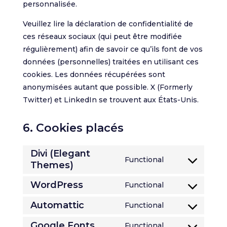
personnalisée.
Veuillez lire la déclaration de confidentialité de
ces réseaux sociaux (qui peut être modifiée
régulièrement) afin de savoir ce qu’ils font de vos
données (personnelles) traitées en utilisant ces
cookies. Les données récupérées sont
anonymisées autant que possible. X (Formerly
Twitter) et LinkedIn se trouvent aux États-Unis.
6. Cookies placés
Divi (Elegant
Functional
Themes)
Consent
to
WordPress
Functional
service
Consent
divi-
to
Automattic
Functional
Consent
(elegant-
service
to
Google Fonts
Functional