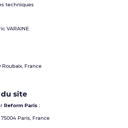
des techniques
ic VARAINE
0 Roubaix, France
du site
ar
Reform Paris
:
 75004 Paris, France