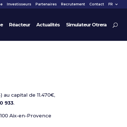
se
Investisseurs
Partenaires
Recrutement
Contact
FR
pe
Réacteur
Actualités
Simulateur Otrera
) au capital de 11.470€,
0 933
.
13100 Aix-en-Provence