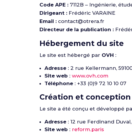
Code APE :
7112B – Ingénierie, étu
Dirigeant :
Frédéric VARAINE
Email :
contact@otrera.fr
Directeur de la publication :
Frédér
Hébergement du site
Le site est hébergé par
OVH
:
Adresse
: 2 rue Kellermann, 5910
Site web
:
www.ovh.com
Téléphone
: +33 (0)9 72 10 10 07
Création et conception 
Le site a été conçu et développé p
Adresse
: 12 rue Ferdinand Duval,
Site web
:
reform.paris