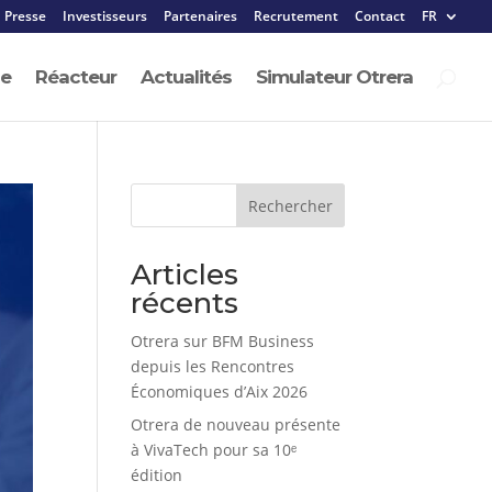
Presse
Investisseurs
Partenaires
Recrutement
Contact
FR
pe
Réacteur
Actualités
Simulateur Otrera
Rechercher
Articles
récents
Otrera sur BFM Business
depuis les Rencontres
Économiques d’Aix 2026
Otrera de nouveau présente
à VivaTech pour sa 10ᵉ
édition