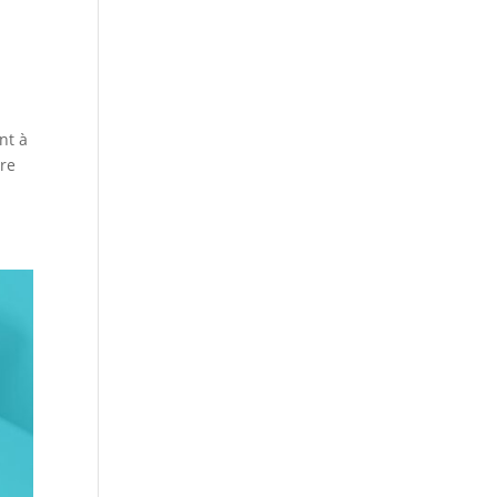
nt à
ure